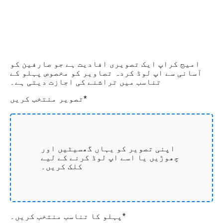
امیج کراپ ایک تصویری افادیت ہے جو صارفین کو
آسانی سے اپ لوڈ کردہ تصاویر کو مخصوص پہلو کے
تناسب میں تراشنے کی اجازت دیتی ہے۔
تصویر منتخب کریں*
اپنی تصویر کو یہاں گھسیٹیں اور
چھوڑیں یا اسے اپ لوڈ کرنے کے لیے
کلک کریں۔
پہلو کا تناسب منتخب کریں۔*