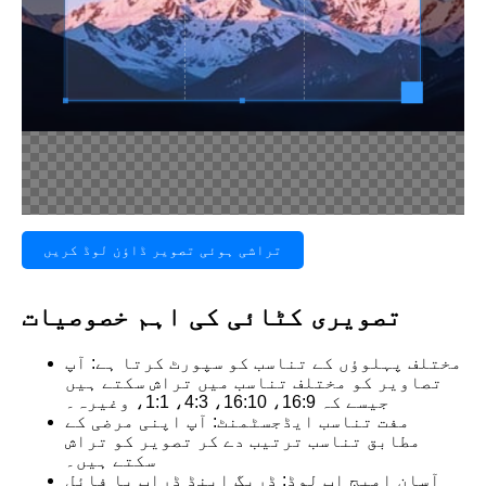
تراشی ہوئی تصویر ڈاؤن لوڈ کریں
تصویری کٹائی کی اہم خصوصیات
مختلف پہلوؤں کے تناسب کو سپورٹ کرتا ہے: آپ
تصاویر کو مختلف تناسب میں تراش سکتے ہیں
جیسے کہ 16:9، 16:10، 4:3، 1:1، وغیرہ۔
مفت تناسب ایڈجسٹمنٹ: آپ اپنی مرضی کے
مطابق تناسب ترتیب دے کر تصویر کو تراش
سکتے ہیں۔
آسان امیج اپ لوڈ: ڈریگ اینڈ ڈراپ یا فائل