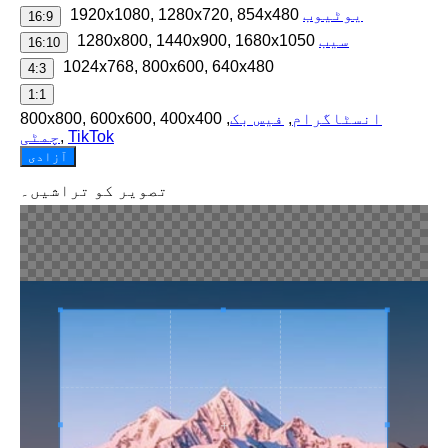
یوٹیوب
1920x1080, 1280x720, 854x480
16:9
سیب
1280x800, 1440x900, 1680x1050
16:10
1024x768, 800x600, 640x480
4:3
1:1
انسٹاگرام
,
فیس بک
,
800x800, 600x600, 400x400
TikTok
,
چمٹی
آزادی
تصویر کو تراشیں۔