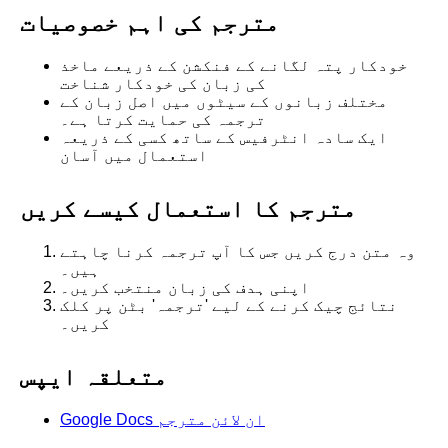
مترجم کی اہم خصوصیات
خودکار پتہ لگانے کے فنکشن کے ذریعے ماخذ
کی زبان کی خودکار شناخت
مختلف زبانوں کے سیٹوں میں اصل زبان کے
ترجمہ کی حمایت کرتا ہے۔
ایک سادہ انٹرفیس کے ساتھ کسی کے ذریعہ
استعمال میں آسان
مترجم کا استعمال کیسے کریں
وہ متن درج کریں جس کا آپ ترجمہ کرنا چاہتے
ہیں۔
اپنی ہدف کی زبان منتخب کریں۔
نتائج چیک کرنے کے لیے 'ترجمہ' بٹن پر کلک
کریں۔
متعلقہ ایپس
Google Docs ان لائن مترجم