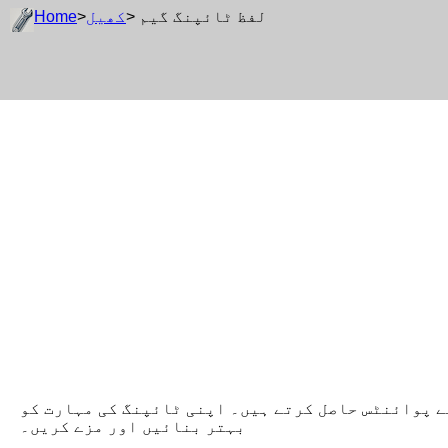
> لفظ ٹائپنگ گیم
کھیل
>
Home
کے پوائنٹس حاصل کرتے ہیں۔ اپنی ٹائپنگ کی مہارت کو
بہتر بنائیں اور مزے کریں۔