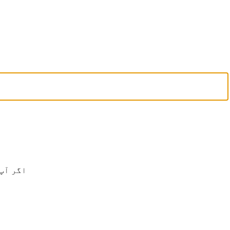
اگر آپ لفظ کو 