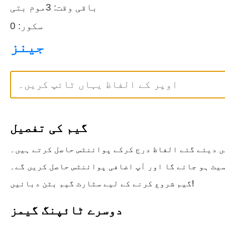
باقی وقت:
3
موم بتی
سکور:
0
جینز
گیم کی تفصیل
ں دیئے گئے الفاظ درج کرکے پوائنٹس حاصل کرتے ہیں۔
گیم شروع کرنے کے لیے سٹارٹ گیم بٹن دبائیں!
دوسرے ٹائپنگ گیمز