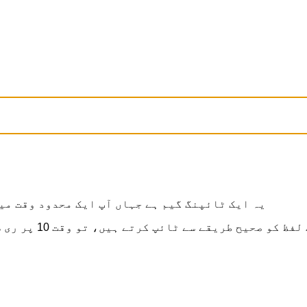
یہ ایک ٹائپنگ گیم ہے جہاں آپ ایک محدود وقت می
صحیح طریقے سے ٹائپ کرتے ہیں، تو وقت 10 پر ری سیٹ ہو جائے گا اور آپ اضافی پوائنٹس حاصل کریں گے۔