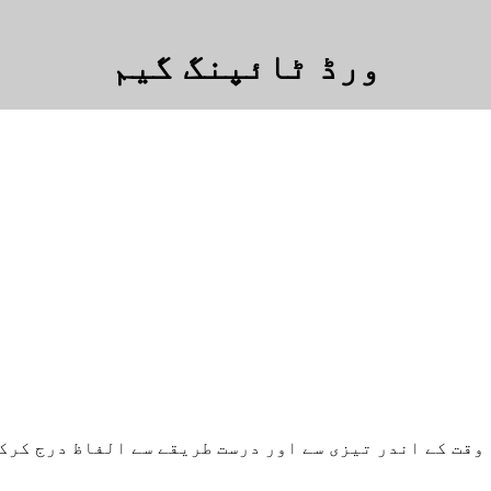
ورڈ ٹائپنگ گیم
 وقت کے اندر تیزی سے اور درست طریقے سے الفاظ درج کر